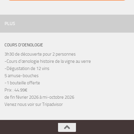
PLUS
COURS D’OENOLOGIE
3h30 de découverte pour 2 personnes
-Cours d’œnologie histoire de la vigne au verre
-Dégustation de 12 vins
5 amuse-bouches
-1 bouteille offerte
Prix : 44.99€
de fin février 2026 à mi-octobre 2026
Venez nous voir sur Tripadvisor