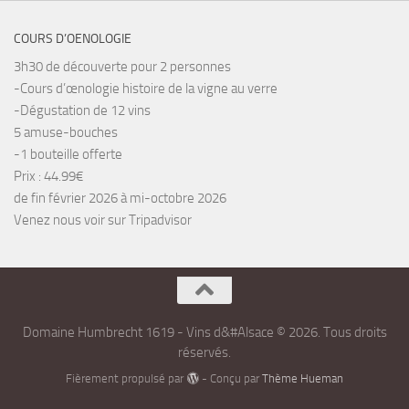
COURS D’OENOLOGIE
3h30 de découverte pour 2 personnes
-Cours d’œnologie histoire de la vigne au verre
-Dégustation de 12 vins
5 amuse-bouches
-1 bouteille offerte
Prix : 44.99€
de fin février 2026 à mi-octobre 2026
Venez nous voir sur Tripadvisor
Domaine Humbrecht 1619 - Vins d&#Alsace © 2026. Tous droits
réservés.
Fièrement propulsé par
- Conçu par
Thème Hueman