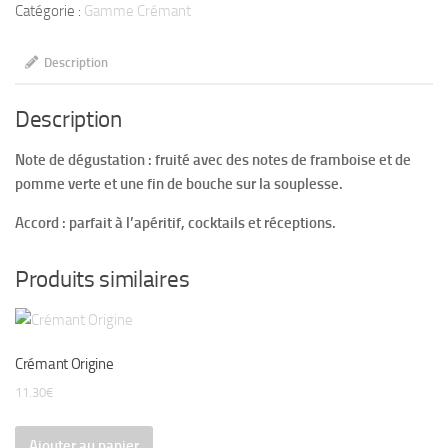
Catégorie :
Gamme Crémant
Elégance
Description
Description
Note de dégustation : fruité avec des notes de framboise et de
pomme verte et une fin de bouche sur la souplesse.
Accord : parfait à l’apéritif, cocktails et réceptions.
Produits similaires
Crémant Origine
11.30
€
Ajouter au panier