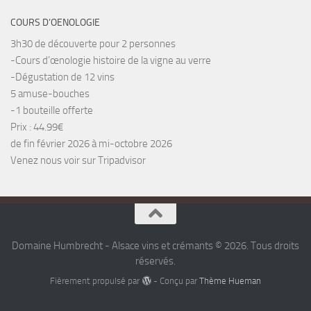
COURS D’OENOLOGIE
3h30 de découverte pour 2 personnes
-Cours d’œnologie histoire de la vigne au verre
-Dégustation de 12 vins
5 amuse-bouches
-1 bouteille offerte
Prix : 44.99€
de fin février 2026 à mi-octobre 2026
Venez nous voir sur Tripadvisor
Domaine Humbrecht - Alsace vins et crémants © 2026. Tous droits
réservés.
Fièrement propulsé par
- Conçu par
Thème Hueman