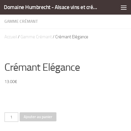
Domaine Humbrecht - Alsace vins et crémants
Skip to content
GAMME CRÉMANT
Accueil
/
Gamme Crémant
/ Crémant Elégance
Crémant Elégance
13.00
€
quantité
Ajouter au panier
de
Crémant