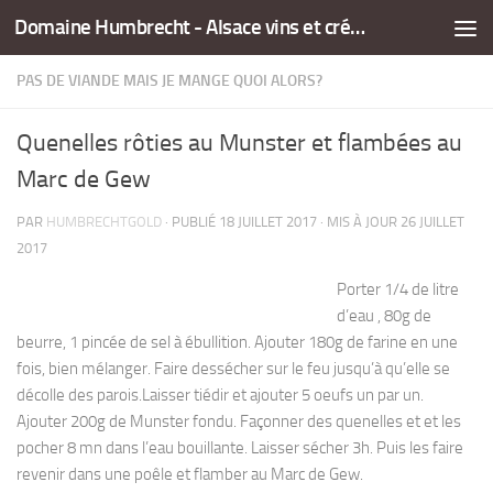
Domaine Humbrecht - Alsace vins et crémants
Skip to content
PAS DE VIANDE MAIS JE MANGE QUOI ALORS?
Quenelles rôties au Munster et flambées au
Marc de Gew
PAR
HUMBRECHTGOLD
· PUBLIÉ
18 JUILLET 2017
· MIS À JOUR
26 JUILLET
2017
Porter 1/4 de litre
d’eau , 80g de
beurre, 1 pincée de sel à ébullition. Ajouter 180g de farine en une
fois, bien mélanger. Faire dessécher sur le feu jusqu’à qu’elle se
décolle des parois.Laisser tiédir et ajouter 5 oeufs un par un.
Ajouter 200g de Munster fondu. Façonner des quenelles et et les
pocher 8 mn dans l’eau bouillante. Laisser sécher 3h. Puis les faire
revenir dans une poêle et flamber au Marc de Gew.