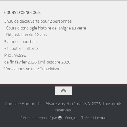
COURS D’OENOLOGIE
3h30 de découverte pour 2 personnes
-Cours d’œnologie histoire de la vigne au verre
-Dégustation de 12 vins
5 amuse-bouches
-1 bouteille offerte
Prix : 44.99€
de fin février 2026 à mi-octobre 2026
Venez nous voir sur Tripadvisor
Domaine Humbrecht - Alsace vins et crémants © 2026. Tous droits
réservés.
Fièrement propulsé par
- Conçu par
Thème Hueman